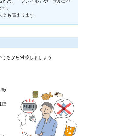
るため、「フレイル」や「サルコペ
です。
スクも高まります。
いうちから対策しましょう。
が影
は控
なり