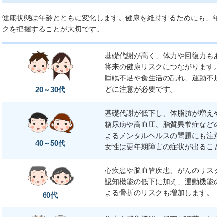
健康状態は年齢とともに変化します。健康を維持するためにも、
クを把握することが大切です。
基礎代謝が高く、体力や回復力も
将来の健康リスクにつながります
睡眠不足や食生活の乱れ、運動不
どに注意が必要です。
20～30代
基礎代謝が低下し、体脂肪が増え
糖尿病や高血圧、脂質異常症など
よるメンタルヘルスの問題にも注
40～50代
女性は更年期障害の症状が出るこ
心疾患や脳血管疾患、がんのリス
認知機能の低下に加え、運動機能
よる骨折のリスクも増加します。
60代