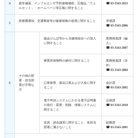
4
庭常備薬、インフルエンザ予防接種補助、広報誌「ウェ
☎ 03-3343-2823
ルセット」・ホームページ等広報に関すること
医療費通知、交通事故等の健康保険の使用に関すること
求償課
5
☎ 03-3343-2806
協会けんぽ等から当健保組合への加入
業務推進課（編
に関すること
入）
☎ 03-3343-2807
事業所保険料の納付に関すること
業務推進課（渉
外）
☎ 03-3343-2804
その他の部
署・担当部
6
口座振替、振込口座および入金に関す
会計課
署が不明な
ること
☎ 03-3343-2802
方
電子申請システムにかかる電子証明書
企画課
の発行・変更・削除、情報システムに
☎ 03-3343-2818
関すること
役員・諸会議等に関すること、各担当
総務課
部署に属さないこと
☎ 03-3343-2801