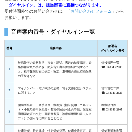
「ダイヤルイン」は、担当部署に直接つながります。
受付時間外でのお問い合わせは、「
お問い合わせフォーム
」から
お願いします。
音声案内番号・ダイヤルイン一覧
部署名
番号
業務内容
ダイヤルイン番号
被保険者の資格取得・喪失・証明、家族の扶養認定、資
情報管理一課
格情報変更の手続き、納入告知書等保険料に関するこ
☎ 03-3343-2803
1
と、標準報酬月額の決定・改定、退職後の任意継続保険
の手続きなど
マイナンバー・電子申請の届出、電子文書配信システム
情報管理二課
2
に関すること
☎ 03-3343-2825
傷病手当金・出産手当金・療養費（旧証使用・コルセッ
医療給付課
ト・小児治療用眼鏡等）各種保険給付金の申請、限度額
☎ 03-3343-2805
3
適用認定証の交付、高額療養費、診療報酬明細書（レセ
プト）の開示等に関することなど
健康診断、特定健診・特定保健指導、健康企業宣言、家
保健事業推進課