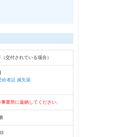
等（交付されている場合）
】
受給者証 滅失届
※事業所に返納してください。
者
03