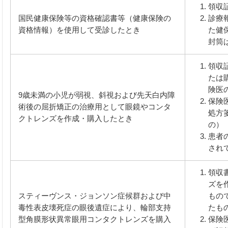
領収
国民健康保険等の資格確認書等（健康保険の
診療
資格情報）を使用して受診したとき
た健
封筒
領収
たは
険医
9歳未満の小児が弱視、斜視および先天白内障
保険
術後の屈折矯正の治療用として眼鏡やコンタ
処方
クトレンズを作成・購入したとき
の）
患者
され
領収
ズを
スティーヴンス・ジョンソン症候群および中
もの
毒性表皮壊死症の眼後遺症により、輪部支持
たも
型角膜形状異常眼用コンタクトレンズを購入
保険