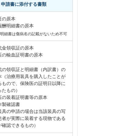
申請書に添付する書類
証の原本
報酬明細書の原本
明細書は傷病名の記載がないため不可
代金領収証の原本
医の輸血証明書の原本
代の領収証と明細書（内訳書）の
本（治療用装具を購入したことが
るもので、保険医の証明日以降に
ったもの）
医の装着証明書等の原本
作製確認書
装具の申請の場合は当該装具の写
患者が実際に装着する現物である
が確認できるもの）