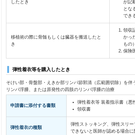
したとき
が記
とな
でき
領収
移植術の際に骨髄もしくは臓器を搬送したと
かっ
き
もの
保険
弾性着衣等を購入したとき
そけい部・骨盤部・えきか部リンパ節郭清（広範囲切除）を伴
リンパ浮腫、または原発性の四肢のリンパ浮腫の治療
弾性着衣等 装着指示書（悪
申請書に添付する書類
領収書
弾性ストッキング、弾性スリー
弾性着衣の種類
できないと医師が認める場合に