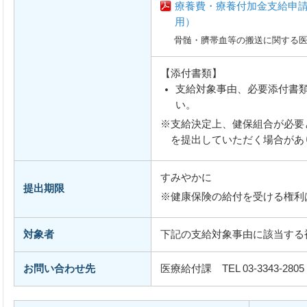
療養費・療養付加金支給申
用）
骨髄・臍帯血等の搬送に関する医
【添付書類】
支給対象事由、必要添付書
い。
※支給決定上、健保組合が必要
を提出していただく場合があ
すみやかに
提出期限
※健康保険の給付を受ける権利
対象者
下記の支給対象事由に該当する
お問い合わせ先
医療給付課 TEL 03-3343-2805