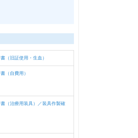
請書（旧証使用・生血）
請書（自費用）
請書（治療用装具）／装具作製確