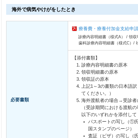
海外で病気やけがをしたとき
療養費・療養付加金支給申請
診療内容明細書（様式A） / 領収明細
歯科診療内容明細書（様式C）/ 社
【添付書類】
診療内容明細書の原本
領収明細書の原本
領収証の原本
上記1～3の書類の日本語
てください。）
必要書類
海外渡航者の場合→受診者
（受診期間における渡航の
以下のいずれかを添付して
パスポートの写し（①
国スタンプのページ）
査証（ビザ）の写し（