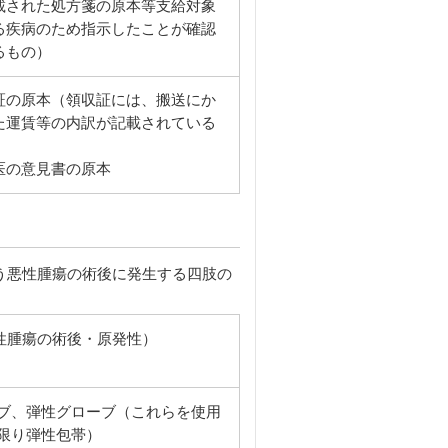
載された処方箋の原本等支給対象
る疾病のため指示したことが確認
るもの）
証の原本（領収証には、搬送にか
た運賃等の内訳が記載されている
）
医の意見書の原本
う悪性腫瘍の術後に発生する四肢の
性腫瘍の術後・原発性）
ブ、弾性グローブ（これらを使用
限り弾性包帯）