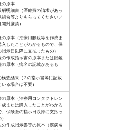
証の原本
報酬明細書（医療費の請求があっ
保組合等よりもらってください／
は開封厳禁）
証の原本（治療用眼鏡等を作成ま
購入したことがわかるもので、保
の指示日以降に支払ったもの）
医の作成指示書の原本または眼鏡
箋の原本（病名の記載があるも
の検査結果（2.の指示書等に記載
ている場合は不要）
書の原本（治療用コンタクトレン
作成または購入したことがわかる
で、保険医の指示日以降に支払っ
の）
医の作成指示書等の原本（疾病名