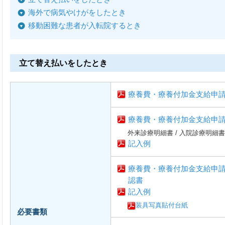
海外で病気やけがをしたとき
移動困難な患者が入転院するとき
立て替え払いをしたとき
療養費・療養付加金支給申
療養費・療養付加金支給申
外来診療明細書 / 入院診療明細書
記入例
療養費・療養付加金支給申
認書
記入例
装具写真貼付台紙
必要書類