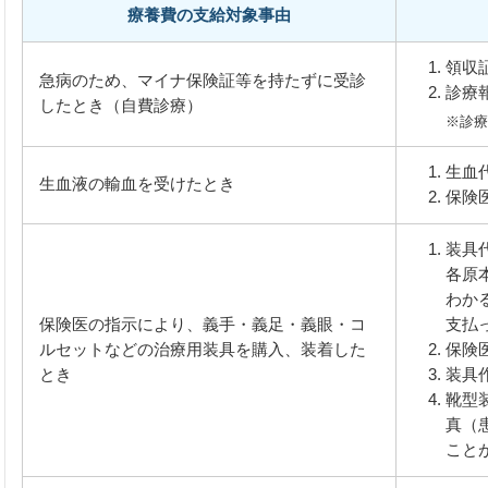
療養費の支給対象事由
領収
急病のため、マイナ保険証等を持たずに受診
診療
したとき（自費診療）
※診療
生血
生血液の輸血を受けたとき
保険
装具
各原
わか
保険医の指示により、義手・義足・義眼・コ
支払
ルセットなどの治療用装具を購入、装着した
保険
とき
装具
靴型
真（
こと