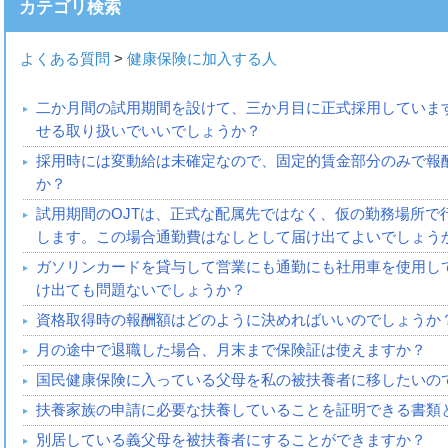
カテゴリ検索
よくある質問
>
健康保険に加入する人
二か月間の試用期間を設けて、三か月目に正式採用していま
せる取り扱いでいいでしょうか？
採用時には変動給は未確定なので、固定的賃金部分のみで報
か？
試用期間のOJTは、正式な配属先ではなく、仮の勤務場所で
します。この場合通勤費はなしとして届け出てよいでしょう
ガソリンカードを貸与して営業にも通勤にも社用車を使用し
け出ても問題ないでしょうか？
資格取得時の報酬額はどのように決めればいいのでしょうか
月の途中で退職した場合、月末まで保険証は使えますか？
国民健康保険に入っている父母を私の被扶養者に移したいの
扶養家族の申請に必要な扶養していることを証明できる書類
別居している義父母を被扶養者にすることができますか？