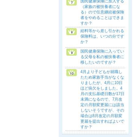
国民健康保険に加入する
（家族の被扶養者にな
る）ので任意継続被保険
者をやめることはできま
すか？
給料等から差し引かれる
保険料は、いつの分です
か？
国民健康保険に入ってい
る父母を私の被扶養者に
移したいのですが？
4月より子どもが就職し
たため家族手当がなくな
りましたが、4月に10日
ほど病欠をしました。4
月の支払基礎日数が17日
未満になるので、7月改
定の月額変更届には該当
しないそうですが、その
場合は8月改定の月額変
更届を提出すればよいで
すか？