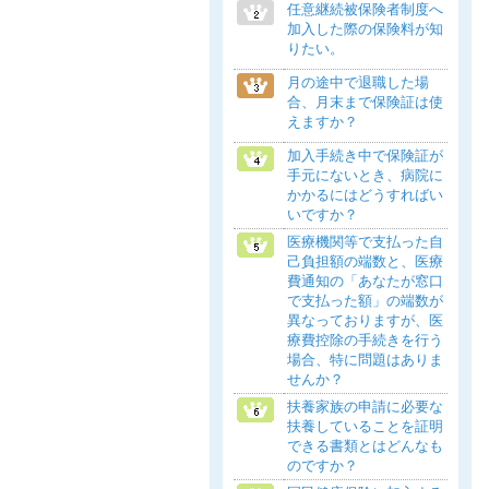
任意継続被保険者制度へ
加入した際の保険料が知
りたい。
月の途中で退職した場
合、月末まで保険証は使
えますか？
加入手続き中で保険証が
手元にないとき、病院に
かかるにはどうすればい
いですか？
医療機関等で支払った自
己負担額の端数と、医療
費通知の「あなたが窓口
で支払った額」の端数が
異なっておりますが、医
療費控除の手続きを行う
場合、特に問題はありま
せんか？
扶養家族の申請に必要な
扶養していることを証明
できる書類とはどんなも
のですか？