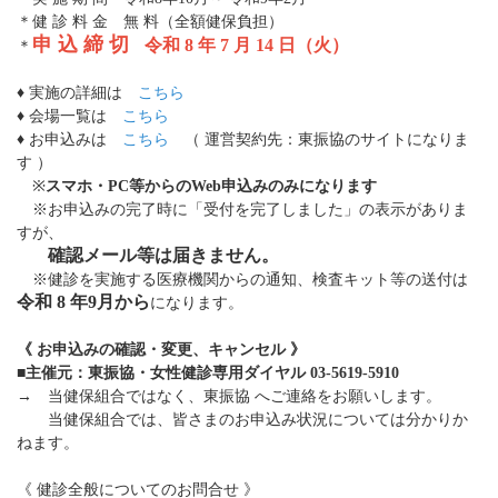
＊健 診 料 金 無 料（全額健保負担）
申 込 締 切
令和 8 年 7 月 14 日（火）
＊
♦ 実施の詳細は
こちら
♦ 会場一覧は
こちら
♦ お申込みは
こちら
（ 運営契約先：東振協のサイトになりま
す ）
※
スマホ・PC等からのWeb申込みのみになります
※お申込みの完了時に「受付を完了しました」の表示がありま
すが、
確認メール等は届きません。
※健診を実施する医療機関からの通知、検査キット等の送付は
令和 8 年9月から
になります。
《 お申込みの確認・変更、キャンセル 》
■主催元：東振協・女性健診専用ダイヤル 03-5619-5910
→ 当健保組合ではなく、東振協 へご連絡をお願いします。
当健保組合では、皆さまのお申込み状況については分かりか
ねます。
《 健診全般についてのお問合せ 》