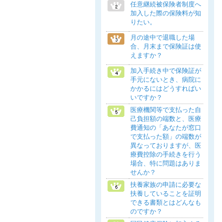
任意継続被保険者制度へ
加入した際の保険料が知
りたい。
月の途中で退職した場
合、月末まで保険証は使
えますか？
加入手続き中で保険証が
手元にないとき、病院に
かかるにはどうすればい
いですか？
医療機関等で支払った自
己負担額の端数と、医療
費通知の「あなたが窓口
で支払った額」の端数が
異なっておりますが、医
療費控除の手続きを行う
場合、特に問題はありま
せんか？
扶養家族の申請に必要な
扶養していることを証明
できる書類とはどんなも
のですか？