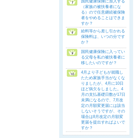
国民健康保険に加入する
（家族の被扶養者にな
る）ので任意継続被保険
者をやめることはできま
すか？
給料等から差し引かれる
保険料は、いつの分です
か？
国民健康保険に入ってい
る父母を私の被扶養者に
移したいのですが？
4月より子どもが就職し
たため家族手当がなくな
りましたが、4月に10日
ほど病欠をしました。4
月の支払基礎日数が17日
未満になるので、7月改
定の月額変更届には該当
しないそうですが、その
場合は8月改定の月額変
更届を提出すればよいで
すか？