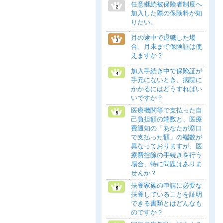
任意継続被保険者制度へ
加入した際の保険料が知
りたい。
月の途中で退職した場
合、月末まで保険証は使
えますか？
加入手続き中で保険証が
手元にないとき、病院に
かかるにはどうすればい
いですか？
医療機関等で支払った自
己負担額の端数と、医療
費通知の「あなたが窓口
で支払った額」の端数が
異なっておりますが、医
療費控除の手続きを行う
場合、特に問題はありま
せんか？
扶養家族の申請に必要な
扶養していることを証明
できる書類とはどんなも
のですか？