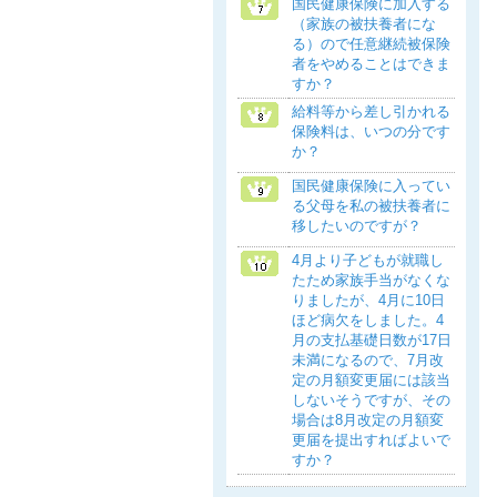
国民健康保険に加入する
（家族の被扶養者にな
る）ので任意継続被保険
者をやめることはできま
すか？
給料等から差し引かれる
保険料は、いつの分です
か？
国民健康保険に入ってい
る父母を私の被扶養者に
移したいのですが？
4月より子どもが就職し
たため家族手当がなくな
りましたが、4月に10日
ほど病欠をしました。4
月の支払基礎日数が17日
未満になるので、7月改
定の月額変更届には該当
しないそうですが、その
場合は8月改定の月額変
更届を提出すればよいで
すか？